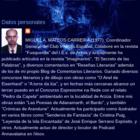
Ver versión web
Datos personales
Adanamarth
MIGUEL A. MATEOS CARREIRA (1977). Coordinador
General del Club Inklings Español. Colabore en la revista
"Fusquenlla" del I.E.s. de Arzúa y actualmente he
publicado artículos en la revista "Imaginarios", "El Secreto de las
Palabras", y diversos comentarios en "Reseñas Literarias" además
de los de mi propio Blog de Comentarios Literarios. Ganado diversos
concursos literarios y de dibujo con obras como "O Anel de
Eisenhard" o "A torre da lúa", y en fechas más cercanas alcance un
tercer puesto en el Concurso Expresome na Rede con el relato
"Pedro da Capela" ambientado en la localidad de Arzúa. Entre mis
obras están "Las Poesias de Adanamarth, el Bardo", y también
"Crónicas de Arandune". Actualmente ha participado como ilustrador
en varios libros como "Senderos de Fantasía" de Cristina Puig,
"Leyenda de la Isla Encantada" de José Enrique Serrano Expósito, y
otros. Actualmente actuo de director y locutor de Podcast
Annavalaina en iVoox.