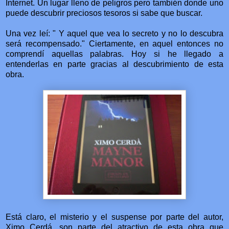
Internet. Un lugar lleno de peligros pero también donde uno
puede descubrir preciosos tesoros si sabe que buscar.
Una vez leí: " Y aquel que vea lo secreto y no lo descubra
será recompensado." Ciertamente, en aquel entonces no
comprendí aquellas palabras. Hoy si he llegado a
entenderlas en parte gracias al descubrimiento de esta
obra.
Está claro, el misterio y el suspense por parte del autor,
Ximo Cerdá, son parte del atractivo de esta obra que